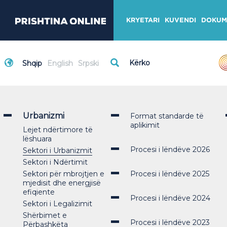
KRYETARI
KUVENDI
DOKUM
Shqip
English
Srpski
Urbanizmi
Format standarde të
aplikimit
Lejet ndërtimore të
lëshuara
Procesi i lëndëve 2026
Sektori i Urbanizmit
Sektori i Ndërtimit
Sektori për mbrojtjen e
Procesi i lëndëve 2025
mjedisit dhe energjisë
efiqiente
Procesi i lëndëve 2024
Sektori i Legalizimit
Shërbimet e
Procesi i lëndëve 2023
Përbashkëta