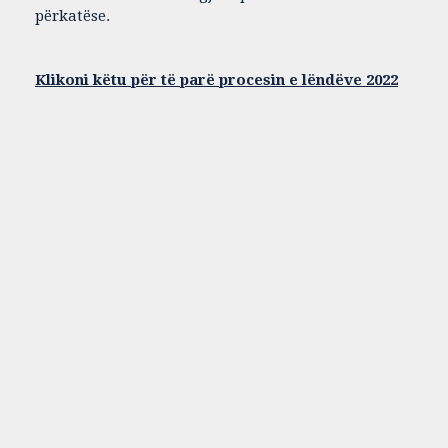
përkatëse.
Klikoni këtu për të parë procesin e lëndëve 2022