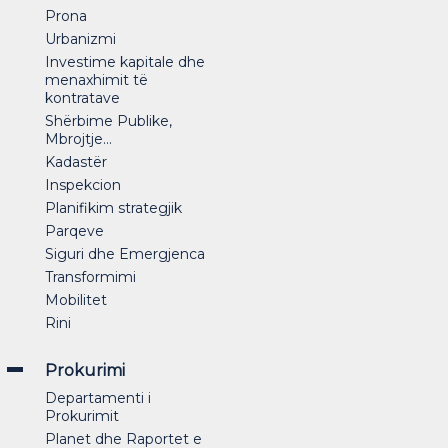
Prona
Urbanizmi
Investime kapitale dhe
menaxhimit të
kontratave
Shërbime Publike,
Mbrojtje...
Kadastër
Inspekcion
Planifikim strategjik
Parqeve
Siguri dhe Emergjenca
Transformimi
Mobilitet
Rini
Prokurimi
Departamenti i
Prokurimit
Planet dhe Raportet e