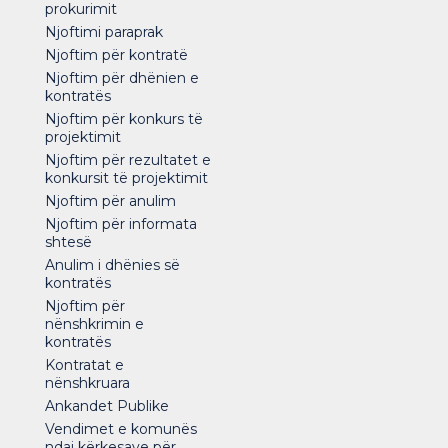
prokurimit
Njoftimi paraprak
Njoftim për kontratë
Njoftim për dhënien e
kontratës
Njoftim për konkurs të
projektimit
Njoftim për rezultatet e
konkursit të projektimit
Njoftim për anulim
Njoftim për informata
shtesë
Anulim i dhënies së
kontratës
Njoftim për
nënshkrimin e
kontratës
Kontratat e
nënshkruara
Ankandet Publike
Vendimet e komunës
ndaj kërkesave për