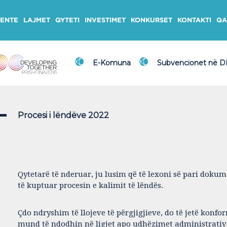
ENTE
LAJMET
QYTETI
INVESTIMET
KONKURSET
KONTAKTI
QA
E-Komuna
Subvencionet në 
Procesi i lëndëve 2022
Qytetarë të nderuar, ju lusim që të lexoni së pari dokum
të kuptuar procesin e kalimit të lëndës.
Çdo ndryshim të llojeve të përgjigjieve, do të jetë kon
mund të ndodhin në ligjet apo udhëzimet administrative