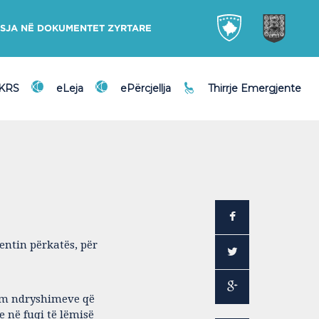
SJA NË DOKUMENTET ZYRTARE
DKRS
eLeja
ePërcjellja
Thirrje Emergjente
entin përkatës, për
form ndryshimeve që
 në fuqi të lëmisë