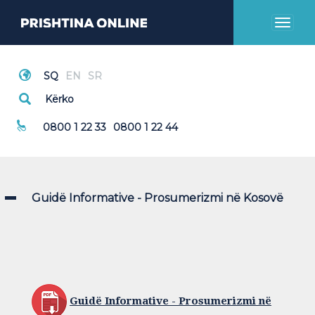
Toggl
naviga
Thirrje Emergjente
0800 1 22 33
0800 1 22 44
Guidë Informative - Prosumerizmi në Kosovë
Guidë Informative - Prosumerizmi në