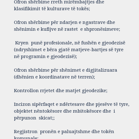
Ofron shërbime rreth mirëmbajtjes dhe
klasifikimit të kulturave të tokës;
Ofron shërbime për ndarjen e ngastrave dhe
shënimin e kufijve në rastet e shpronësimeve;
Kryen punë profesionale, në fushën e gjeodezisë
(ndryshimet e bëra gjatë matjeve-bartjes së tyre
në programin e gjeodezisë);
Ofron shërbime për shënimet e digjitalizuara
(dhënien e koordinatave në terren);
Kontrollon rrjetet dhe matjet gjeodezike;
Incizon sipërfaqet e ndërtesave dhe pjesëve të tyre,
objektet nëntokësore dhe mbitokësore dhe i
përpunon skicat;;
Regjistron pronën e paluajtshme dhe tokën
komunale;