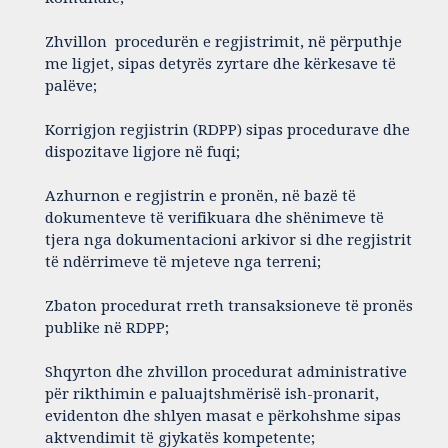
Zhvillon procedurën e regjistrimit, në përputhje
me ligjet, sipas detyrës zyrtare dhe kërkesave të
palëve;
Korrigjon regjistrin (RDPP) sipas procedurave dhe
dispozitave ligjore në fuqi;
Azhurnon e regjistrin e pronën, në bazë të
dokumenteve të verifikuara dhe shënimeve të
tjera nga dokumentacioni arkivor si dhe regjistrit
të ndërrimeve të mjeteve nga terreni;
Zbaton procedurat rreth transaksioneve të pronës
publike në RDPP;
Shqyrton dhe zhvillon procedurat administrative
për rikthimin e paluajtshmërisë ish-pronarit,
evidenton dhe shlyen masat e përkohshme sipas
aktvendimit të gjykatës kompetente;