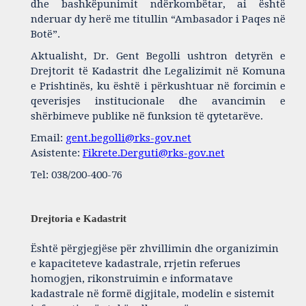
dhe bashkëpunimit ndërkombëtar, ai është
nderuar dy herë me titullin “Ambasador i Paqes në
Botë”.
Aktualisht, Dr. Gent Begolli ushtron detyrën e
Drejtorit të Kadastrit dhe Legalizimit në Komuna
e Prishtinës, ku është i përkushtuar në forcimin e
qeverisjes institucionale dhe avancimin e
shërbimeve publike në funksion të qytetarëve.
Email:
gent.begolli@rks-gov.net
Asistente:
Fikrete.Derguti@rks-gov.net
Tel: 038/200-400-76
Drejtoria e Kadastrit
Është përgjegjëse për zhvillimin dhe organizimin
e kapaciteteve kadastrale, rrjetin referues
homogjen, rikonstruimin e informatave
kadastrale në formë digjitale, modelin e sistemit