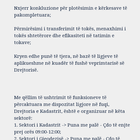
Nxjerr konkluzione për plotësimin e kërkesave të
pakompletuara;
Përmirësimi i transferimit të tokës, menaxhimi i
tokës shtetërore dhe efikasiteti në tatimin e
tokave;
Kryen edhe punë të tjera, në bazë të ligjeve të
aplikueshme në kuadër të fushë veprimtarisë së
Drejtorisë.
Me qëllim të ushtrimit të funksioneve të
përcaktuara me dispozitat ligjore në fuqi,
Drejtoria e Kadastrit, është e organizuar në këta
sektorë:
1. Sektori i Kadastrit -> Puna me palë - Çdo të enjte
prej orës 09:00-12:00;
2. Sektori i Gjeodezisë -> Puna me palë - Çdo të