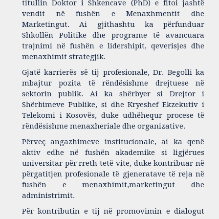
titullin Doktor i Shkencave (PhD) e fitoi jashtë
vendit në fushën e Menaxhmentit dhe
Marketingut. Ai gjithashtu ka përfunduar
Shkollën Politike dhe programe të avancuara
trajnimi në fushën e lidershipit, qeverisjes dhe
menaxhimit strategjik.
Gjatë karrierës së tij profesionale, Dr. Begolli ka
mbajtur pozita të rëndësishme drejtuese në
sektorin publik. Ai ka shërbyer si Drejtor i
Shërbimeve Publike, si dhe Kryeshef Ekzekutiv i
Telekomi i Kosovës, duke udhëhequr procese të
rëndësishme menaxheriale dhe organizative.
Përveç angazhimeve institucionale, ai ka qenë
aktiv edhe në fushën akademike si ligjërues
universitar për rreth tetë vite, duke kontribuar në
përgatitjen profesionale të gjeneratave të reja në
fushën e menaxhimit,marketingut dhe
administrimit.
Për kontributin e tij në promovimin e dialogut