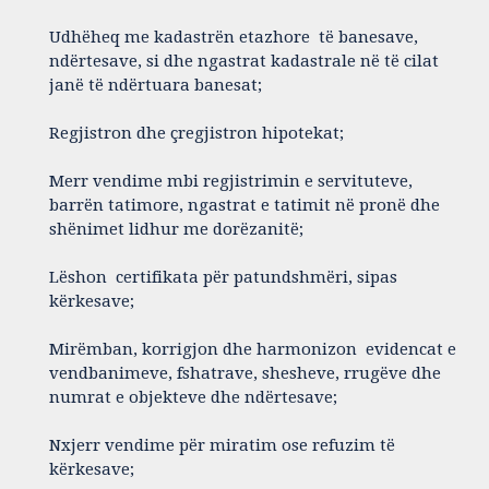
Udhëheq me kadastrën etazhore të banesave,
ndërtesave, si dhe ngastrat kadastrale në të cilat
janë të ndërtuara banesat;
Regjistron dhe çregjistron hipotekat;
Merr vendime mbi regjistrimin e servituteve,
barrën tatimore, ngastrat e tatimit në pronë dhe
shënimet lidhur me dorëzanitë;
Lëshon certifikata për patundshmëri, sipas
kërkesave;
Mirëmban, korrigjon dhe harmonizon evidencat e
vendbanimeve, fshatrave, shesheve, rrugëve dhe
numrat e objekteve dhe ndërtesave;
Nxjerr vendime për miratim ose refuzim të
kërkesave;