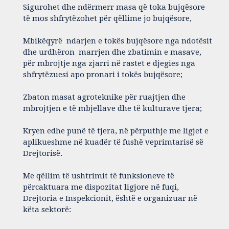
Sigurohet dhe ndërmerr masa që toka bujqësore
të mos shfrytëzohet për qëllime jo bujqësore,
Mbikëqyrë ndarjen e tokës bujqësore nga ndotësit
dhe urdhëron marrjen dhe zbatimin e masave,
për mbrojtje nga zjarri në rastet e djegies nga
shfrytëzuesi apo pronari i tokës bujqësore;
Zbaton masat agroteknike për ruajtjen dhe
mbrojtjen e të mbjellave dhe të kulturave tjera;
Kryen edhe punë të tjera, në përputhje me ligjet e
aplikueshme në kuadër të fushë veprimtarisë së
Drejtorisë.
Me qëllim të ushtrimit të funksioneve të
përcaktuara me dispozitat ligjore në fuqi,
Drejtoria e Inspekcionit, është e organizuar në
këta sektorë: