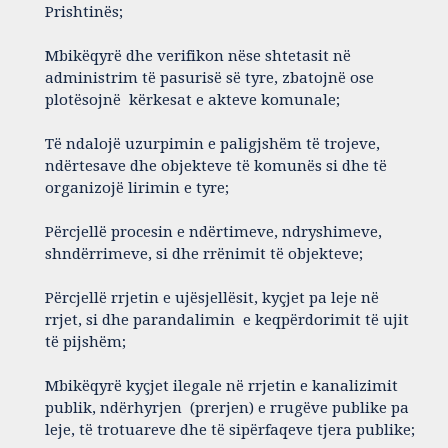
Prishtinës;
Mbikëqyrë dhe verifikon nëse shtetasit në
administrim të pasurisë së tyre, zbatojnë ose
plotësojnë kërkesat e akteve komunale;
Të ndalojë uzurpimin e paligjshëm të trojeve,
ndërtesave dhe objekteve të komunës si dhe të
organizojë lirimin e tyre;
Përcjellë procesin e ndërtimeve, ndryshimeve,
shndërrimeve, si dhe rrënimit të objekteve;
Përcjellë rrjetin e ujësjellësit, kyçjet pa leje në
rrjet, si dhe parandalimin e keqpërdorimit të ujit
të pijshëm;
Mbikëqyrë kyçjet ilegale në rrjetin e kanalizimit
publik, ndërhyrjen (prerjen) e rrugëve publike pa
leje, të trotuareve dhe të sipërfaqeve tjera publike;