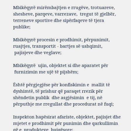
Mbikëqyrë mirëmbajtjen e rrugëve, trotuareve,
shesheve, parqeve, varrezave, tregut të gjelbër,
terreneve sportive dhe sipërfaqeve të tjera
publike;
Mbikëqyrë procesin e prodhimit, përpunimit,
ruajtjes, transportit - bartjes së ushqimit,
pajisjeve dhe veglave;
Mbikëqyrë ujin, objektet si dhe aparatet për
furnizimin me ujë të pijshëm;
Është përgjegjëse për konfiskimin e mallit të
dyshimtë, të prishur që paraqet rrezik për
shëndetin publik dhe asgjësimin e tij, në
përputhje me rregullat dhe procedurat në fuqi;
Inspekton hapësirat afariste, objektet, pajisjet dhe
mjetet e prodhimit për punimin dhe qarkullimin
që e produkteve bujqësore;