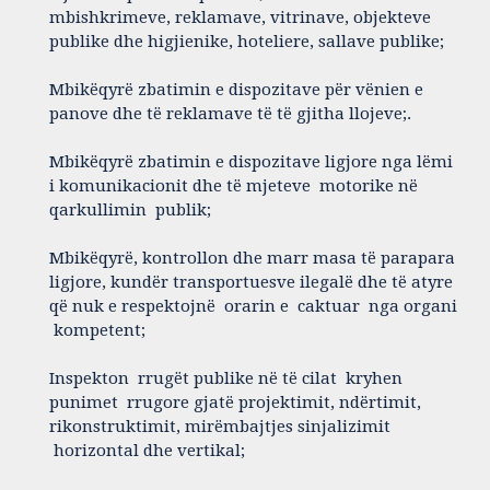
mbishkrimeve, reklamave, vitrinave, objekteve
publike dhe higjienike, hoteliere, sallave publike;
Mbikëqyrë zbatimin e dispozitave për vënien e
panove dhe të reklamave të të gjitha llojeve;.
Mbikëqyrë zbatimin e dispozitave ligjore nga lëmi
i komunikacionit dhe të mjeteve motorike në
qarkullimin publik;
Mbikëqyrë, kontrollon dhe marr masa të parapara
ligjore, kundër transportuesve ilegalë dhe të atyre
që nuk e respektojnë orarin e caktuar nga organi
kompetent;
Inspekton rrugët publike në të cilat kryhen
punimet rrugore gjatë projektimit, ndërtimit,
rikonstruktimit, mirëmbajtjes sinjalizimit
horizontal dhe vertikal;