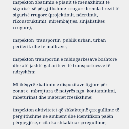
Inspekton zbatimin e planit të menaxhimit të
sigurisë së përgjithshme rrugore brenda brezit të
sigurisë rrugore (projektimit, ndertimit,
rikonstruktimit, mirëmbajtjes, sinjalistikes
rrugore);
Inspekton transportin publik urban, urban
periferik dhe te mallrave;
Inspekton transportin e mbingarkesave boshtore
dhe atë jashtë gabariteve të transportuesve të
ndryshëm;
Mbikëqyrë zbatimin e dispozitave ligjore për
zonat e mbrojtura të natyrës nga kontaminimi,
mbeturinat dhe materiet rrezikshme;
Inspekton aktivitetet që shkaktojnë çrregullime të
përgjithshme në ambient dhe identifikon palën
përgjegjëse, e cila ka shkaktuar çrregullime;