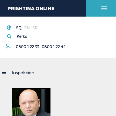
Toggl
naviga
Thirrje Emergjente
0800 1 22 33
0800 1 22 44
Inspekcion