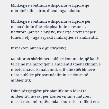
Mbikëqyrë zbatimin e dispozitave ligjore që
mbrojnë ujin, ajrin, dheun nga ndotja:
Mbikëqyrë zbatimin e dispozitave ligjore për
menaxhimin dhe eksploatimin e resurseve
natyrore (prerja e pyjeve, nxjerrja e rërës nëpër
lumenj etj.) nga aspekti i mbrojtjes së ambientit;
Inspekton punën e gurthyesve;
Monitoron shërbimet publike komunale, që kanë
të bëjnë me mbrojtjen e ambientit (menaxhimin e
mbeturinave, kanalizimit, ujit dhe shërbimeve
tjera publike për parandalimin e ndotjes së
ambientit);
Është përgjegjëse për planifikimin lokal të
ambientit, masat për konservimin e natyrës,
masat tjera mbrojtëse ndaj zhurmës, trafikut etj;