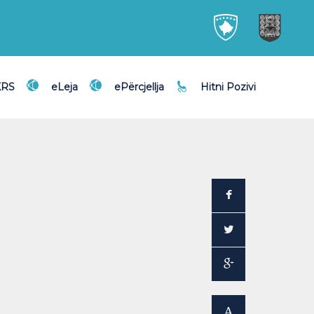
KRS
eLeja
ePërcjellja
Hitni Pozivi
A