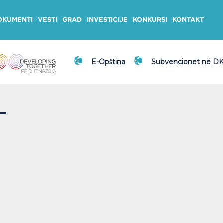
OKUMENTI
VESTI
GRAD
INVESTICIJE
KONKURSI
KONTAKT
E-Opština
Subvencionet në D