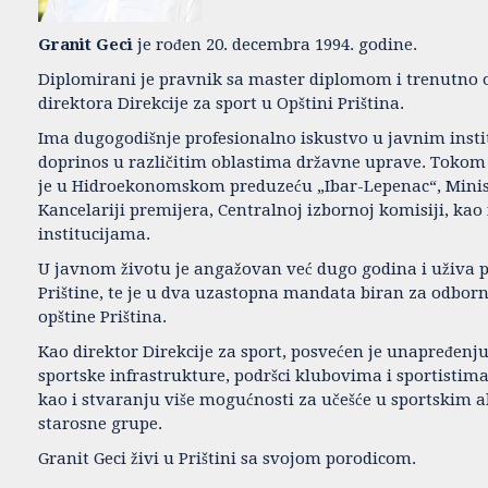
Granit Geci
je rođen 20. decembra 1994. godine.
Diplomirani je pravnik sa master diplomom i trenutno 
direktora Direkcije za sport u Opštini Priština.
Ima dugogodišnje profesionalno iskustvo u javnim insti
doprinos u različitim oblastima državne uprave. Tokom 
je u Hidroekonomskom preduzeću „Ibar-Lepenac“, Minis
Kancelariji premijera, Centralnoj izbornoj komisiji, ka
institucijama.
U javnom životu je angažovan već dugo godina i uživa 
Prištine, te je u dva uzastopna mandata biran za odborn
opštine Priština.
Kao direktor Direkcije za sport, posvećen je unapređenju
sportske infrastrukture, podršci klubovima i sportisti
kao i stvaranju više mogućnosti za učešće u sportskim 
starosne grupe.
Granit Geci živi u Prištini sa svojom porodicom.