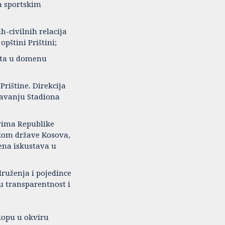
a sportskim
h-civilnih relacija
pštini Prištini;
kata u domenu
rištine. Direkcija
žavanju Stadiona
ovima Republike
kom države Kosova,
ena iskustava u
druženja i pojedince
 transparentnost i
lopu u okviru