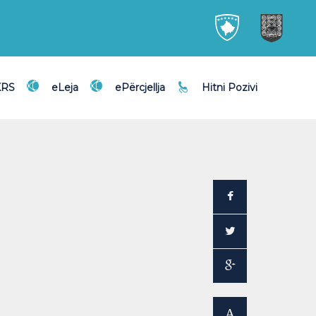
KRS
eLeja
ePërcjellja
Hitni Pozivi
A