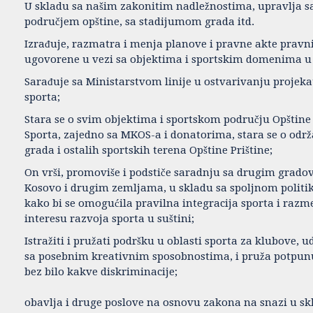
U skladu sa našim zakonitim nadležnostima, upravlja s
područjem opštine, sa stadijumom grada itd.
Izrađuje, razmatra i menja planove i pravne akte pravni
ugovorene u vezi sa objektima i sportskim domenima u o
Sarađuje sa Ministarstvom linije u ostvarivanju proje
sporta;
Stara se o svim objektima i sportskom području Opštine P
Sporta, zajedno sa MKOS-a i donatorima, stara se o odr
grada i ostalih sportskih terena Opštine Prištine;
On vrši, promoviše i podstiče saradnju sa drugim grad
Kosovo i drugim zemljama, u skladu sa spoljnom politi
kako bi se omogućila pravilna integracija sporta i razm
interesu razvoja sporta u suštini;
Istražiti i pružati podršku u oblasti sporta za klubove, u
sa posebnim kreativnim sposobnostima, i pruža potpunu
bez bilo kakve diskriminacije;
obavlja i druge poslove na osnovu zakona na snazi u sk