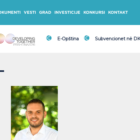
OKUMENTI
VESTI
GRAD
INVESTICIJE
KONKURSI
KONTAKT
E-Opština
Subvencionet në D