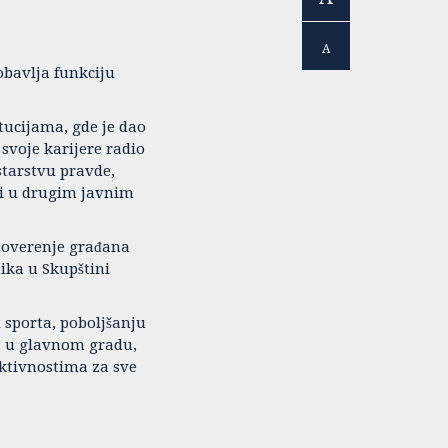
A
obavlja funkciju
tucijama, gde je dao
svoje karijere radio
tarstvu pravde,
o i u drugim javnim
poverenje građana
ika u Skupštini
 sporta, poboljšanju
ma u glavnom gradu,
aktivnostima za sve