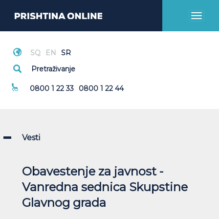
Toggl
naviga
Hitni Pozivi
0800 1 22 33
0800 1 22 44
Vesti
Obavestenje za javnost -
Vanredna sednica Skupstine
Glavnog grada