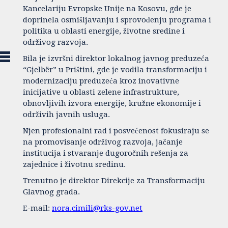
Kancelariju Evropske Unije na Kosovu, gde je
doprinela osmišljavanju i sprovođenju programa i
politika u oblasti energije, životne sredine i
održivog razvoja.
Bila je izvršni direktor lokalnog javnog preduzeća
“Gjelbër” u Prištini, gde je vodila transformaciju i
modernizaciju preduzeća kroz inovativne
inicijative u oblasti zelene infrastrukture,
obnovljivih izvora energije, kružne ekonomije i
održivih javnih usluga.
Njen profesionalni rad i posvećenost fokusiraju se
na promovisanje održivog razvoja, jačanje
institucija i stvaranje dugoročnih rešenja za
zajednice i životnu sredinu.
Trenutno je direktor Direkcije za Transformaciju
Glavnog grada.
E-mail:
nora.cimili@rks-gov.net