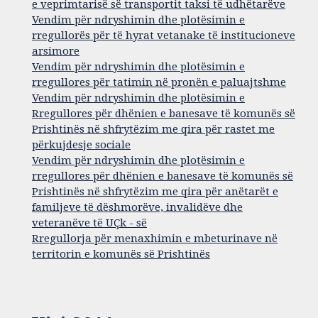
e veprimtarisë së transportit taksi të udhëtarëve
Vendim për ndryshimin dhe plotësimin e
rregullorës për të hyrat vetanake të institucioneve
arsimore
Vendim për ndryshimin dhe plotësimin e
rregullores për tatimin në pronën e paluajtshme
Vendim për ndryshimin dhe plotësimin e
Rregullores për dhënien e banesave të komunës së
Prishtinës në shfrytëzim me qira për rastet me
përkujdesje sociale
Vendim për ndryshimin dhe plotësimin e
rregullores për dhënien e banesave të komunës së
Prishtinës në shfrytëzim me qira për anëtarët e
familjeve të dëshmorëve, invalidëve dhe
veteranëve të UÇk - së
Rregullorja për menaxhimin e mbeturinave në
territorin e komunës së Prishtinës