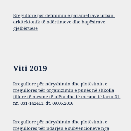
Rregullore për definimin e parametrave urban-
arkitektonik të ndërtimeve dhe hapësirave
gjelbëruese
Viti 2019
Rregullore për ndryshimin dhe plotësimin e
rregullores për organizimin e punës në shkolla
fillore të mesme të ulëta dhe të mesme të larta 01.
nr. 031-142411, dt. 09.06.2016
Rregullore për ndryshimin dhe plotësimin e
rregullores për ndarjen e subvencioneve nga