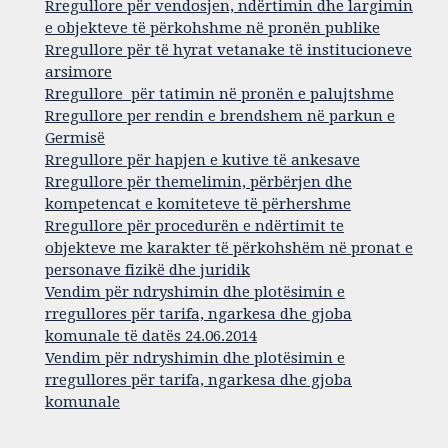
Rregullore për vendosjen, ndërtimin dhe largimin
e objekteve të përkohshme në pronën publike
Rregullore për të hyrat vetanake të institucioneve
arsimore
Rregullore për tatimin në pronën e palujtshme
Rregullore per rendin e brendshem në parkun e
Germisë
Rregullore për hapjen e kutive të ankesave
Rregullore për themelimin, përbërjen dhe
kompetencat e komiteteve të përhershme
Rregullore për procedurën e ndërtimit te
objekteve me karakter të përkohshëm në pronat e
personave fizikë dhe juridik
Vendim për ndryshimin dhe plotësimin e
rregullores për tarifa, ngarkesa dhe gjoba
komunale të datës 24.06.2014
Vendim për ndryshimin dhe plotësimin e
rregullores për tarifa, ngarkesa dhe gjoba
komunale