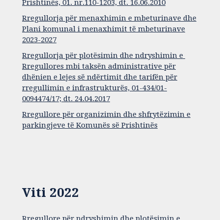
Prishtinës, 01. nr.110-1203, dt. 16.06.2010
Rregullorja për menaxhimin e mbeturinave dhe
Plani komunal i menaxhimit të mbeturinave
2023-2027
Rregullorja për plotësimin dhe ndryshimin e
Rregullores mbi taksën administrative për
dhënien e lejes së ndërtimit dhe tarifën për
rregullimin e infrastrukturës, 01-434/01-
0094474/17; dt. 24.04.2017
Rregullore për organizimin dhe shfrytëzimin e
parkingjeve të Komunës së Prishtinës
Viti 2022
Rregullore për ndryshimin dhe plotësimin e