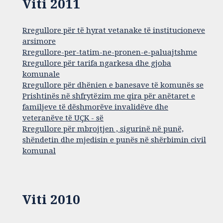
Viti 2011
Rregullore për të hyrat vetanake të institucioneve
arsimore
Rregullore-per-tatim-ne-pronen-e-paluajtshme
Rregullore për tarifa ngarkesa dhe gjoba
komunale
Rregullore për dhënien e banesave të komunës se
Prishtinës në shfrytëzim me qira për anëtaret e
familjeve të dëshmorëve invalidëve dhe
veteranëve të UÇK - së
Rregullore për mbrojtjen , sigurinë në punë,
shëndetin dhe mjedisin e punës në shërbimin civil
komunal
Viti 2010