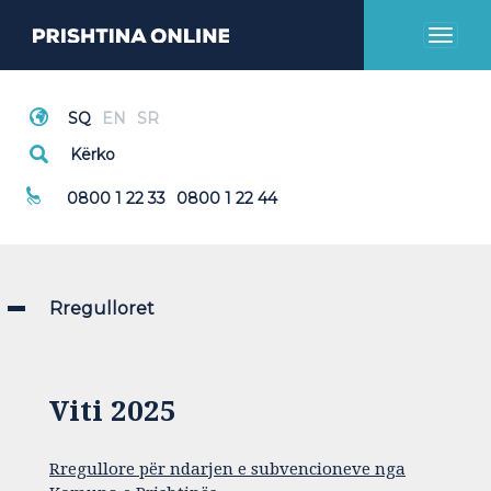
Toggl
naviga
Thirrje Emergjente
0800 1 22 33
0800 1 22 44
Rregulloret
Viti 2025
Rregullore për ndarjen e subvencioneve nga