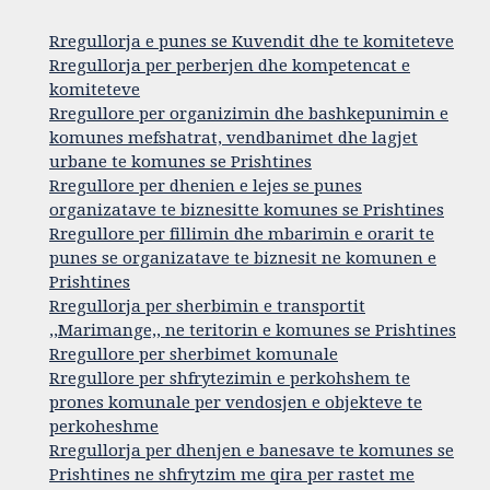
Rregullorja e punes se Kuvendit dhe te komiteteve
Rregullorja per perberjen dhe kompetencat e
komiteteve
Rregullore per organizimin dhe bashkepunimin e
komunes mefshatrat, vendbanimet dhe lagjet
urbane te komunes se Prishtines
Rregullore per dhenien e lejes se punes
organizatave te biznesitte komunes se Prishtines
Rregullore per fillimin dhe mbarimin e orarit te
punes se organizatave te biznesit ne komunen e
Prishtines
Rregullorja per sherbimin e transportit
,,Marimange,, ne teritorin e komunes se Prishtines
Rregullore per sherbimet komunale
Rregullore per shfrytezimin e perkohshem te
prones komunale per vendosjen e objekteve te
perkoheshme
Rregullorja per dhenjen e banesave te komunes se
Prishtines ne shfrytzim me qira per rastet me