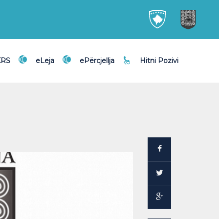
KRS
eLeja
ePërcjellja
Hitni Pozivi