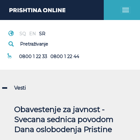
Toggl
naviga
Hitni Pozivi
0800 1 22 33
0800 1 22 44
Vesti
Obavestenje za javnost -
Svecana sednica povodom
Dana oslobodenja Pristine