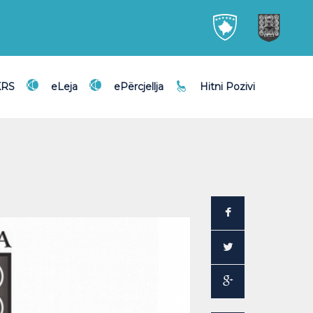
KRS
eLeja
ePërcjellja
Hitni Pozivi