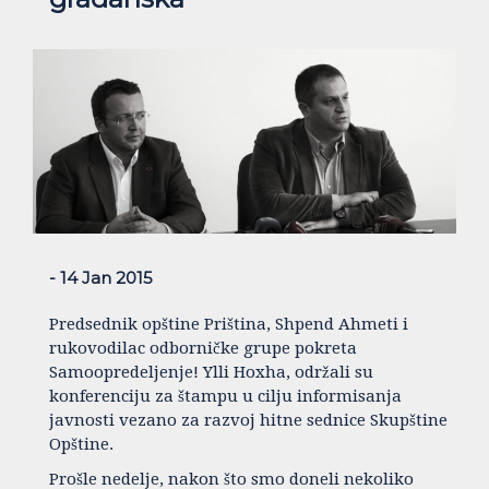
- 14 Jan 2015
Predsednik opštine Priština, Shpend Ahmeti i
rukovodilac odborničke grupe pokreta
Samoopredeljenje! Ylli Hoxha, održali su
konferenciju za štampu u cilju informisanja
javnosti vezano za razvoj hitne sednice Skupštine
Opštine.
Prošle nedelje, nakon što smo doneli nekoliko