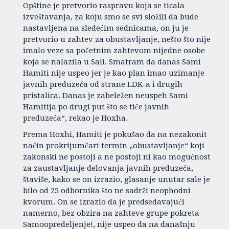
Opštine je pretvorio raspravu koja se ticala
izveštavanja, za koju smo se svi složili da bude
nastavljena na sledećim sednicama, on ju je
pretvorio u zahtev za obustavljanje, nešto što nije
imalo veze sa početnim zahtevom nijedne osobe
koja se nalazila u Sali. Smatram da danas Sami
Hamiti nije uspeo jer je kao plan imao uzimanje
javnih preduzeća od strane LDK-a i drugih
pristalica. Danas je zabeležen neuspeh Sami
Hamitija po drugi put što se tiče javnih
preduzeća“, rekao je Hoxha.
Prema Hoxhi, Hamiti je pokušao da na nezakonit
način prokrijumčari termin „obustavljanje“ koji
zakonski ne postoji a ne postoji ni kao mogućnost
za zaustavljanje delovanja javnih preduzeća,
štaviše, kako se on izrazio, glasanje unutar sale je
bilo od 25 odbornika što ne sadrži neophodni
kvorum. On se izrazio da je predsedavajući
namerno, bez obzira na zahteve grupe pokreta
Samoopredeljenje!, nije uspeo da na današnju