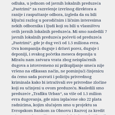
odluka, u jednom od javnih lokalnih preduzeća
„Pastrimi“ za razrešenje izvršnog direktora a
ranije i raspuštanje odbora, izgleda da su bili
ključni razlog u porodičnim i ličnim interesima
nekih odbornika i ljudi koji su bili u vlasništvu
ovih javnih lokalnih preduzeća. Mi smo nasledili 7
javnih lokalnih preduzeća počevši od preduzeća
„Pastrimi“, gde je dug veći od 1.5 miliona evra.
Ova kompanija duguje i državi porez, duguje i
deponiji, i svakog početka meseca deponija u
MIrašu nam zatvara vrata zbog neisplaćenih
dugova a istovremeno ni prikupljanje smeća nije
vršeno na efikasan način, ne pominjući činjenicu
da ćemo sada pozvati i policiju privrednog
kriminala kako bi istraživali sve privredne zločine
koji su učinjeni u ovom preduzeću. Nasledili smo
preduzeće „Trafiku Urban“, sa više od 1.5 milion
evra dugovanja, gde nisu isplaćene oko 22 plata
radnicima, kojim slučajem smo u projektu sa
Evropskom Bankom za Obnovu i Razvoj za kredit