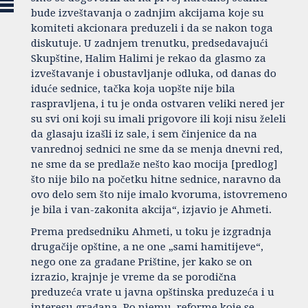
bude izveštavanja o zadnjim akcijama koje su
komiteti akcionara preduzeli i da se nakon toga
diskutuje. U zadnjem trenutku, predsedavajući
Skupštine, Halim Halimi je rekao da glasmo za
izveštavanje i obustavljanje odluka, od danas do
iduće sednice, tačka koja uopšte nije bila
raspravljena, i tu je onda ostvaren veliki nered jer
su svi oni koji su imali prigovore ili koji nisu želeli
da glasaju izašli iz sale, i sem činjenice da na
vanrednoj sednici ne sme da se menja dnevni red,
ne sme da se predlaže nešto kao mocija [predlog]
što nije bilo na početku hitne sednice, naravno da
ovo delo sem što nije imalo kvoruma, istovremeno
je bila i van-zakonita akcija“, izjavio je Ahmeti.
Prema predsedniku Ahmeti, u toku je izgradnja
drugačije opštine, a ne one „sami hamitijeve“,
nego one za građane Prištine, jer kako se on
izrazio, krajnje je vreme da se porodična
preduzeća vrate u javna opštinska preduzeća i u
interesu građana. Po njemu, reforme koje se