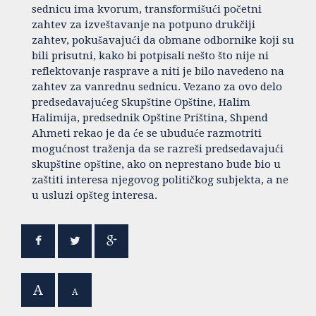
sednicu ima kvorum, transformišući početni
zahtev za izveštavanje na potpuno drukčiji
zahtev, pokušavajući da obmane odbornike koji su
bili prisutni, kako bi potpisali nešto što nije ni
reflektovanje rasprave a niti je bilo navedeno na
zahtev za vanrednu sednicu. Vezano za ovo delo
predsedavajućeg Skupštine Opštine, Halim
Halimija, predsednik Opštine Priština, Shpend
Ahmeti rekao je da će se ubuduće razmotriti
mogućnost traženja da se razreši predsedavajući
skupštine opštine, ako on neprestano bude bio u
zaštiti interesa njegovog političkog subjekta, a ne
u usluzi opšteg interesa.
A
A