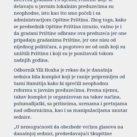
dešavaju u javnim lokalnim preduzećima su
neophodne, isto kao što smo počeli i sa
administracijom Opštine Priština. Zbog toga, kako
se predsednik Opštine Priština izrazio, važno je i
da građani Prištine odbrane ova preduzeća jer one
pripadaju građanima Prištine, jer one nisu od
nijednog političara, a pogotovo ne od onih koji su
uništili Prištinu i koji su je ponižavali tokom
zadnjih godina.
Odbornik Ylli Hoxha je rekao da je današnja
sednica bila komplot koji je ranije pripremljen od
Sami Hamitija kako bi sprečili neophodnu
reformu u javnim preduzećima. Prema njemu,
takav komplot je organizovan na takav načina,
polumafijaški, sa pritiscima, ucenama i pretnjama
nad odbornicima, kao i sa manipulacijama unutar
sednice.
„U nemogućnosti da obezbede većinu glasova na
današnjoj sednici, predsedavajući Skupštine