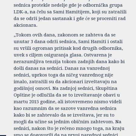
sednica protekle nedelje gde je odbornička grupa
LDK-a, na čelu sa Sami Hamitijem, koji su zatražili
da se održi jedan sastanak i gde će se proceniti rad
akcionara.
„Tokom ovih dana, zakonom se zahteva da se
unutar 3 dana održi sednica, Sami Hamiti i ostali
su vršili ogroman pritisak kod drugih odbornika,
uvek s ciljem osiguranja glasa. Ostvarena je
nerazumljiva tenzija tokom zadnjih dana kako bi
došli danas na sednici. Danas na vanrednoj
sednici, uprkos toga da ničeg vanrednog nije
imalo, zatražili su da akcionari izveštavaju na
godišnjoj osnovi. Na zadnjoj sednici, Skupština
Opštine je odlučila da se to izveštavanje obavi u
martu 2015 godine, ali istovremeno nismo videli
kao razumnim da se sazove vanredna sednica
kako bi se zahtevalo da se izveštava, jer su to
mogli da učine sa jednim običnim zahtevom. Na
sednici, nakon što je rečeno mnogo toga, na kraju
smo se dogovorili da na prvoj narednoj sednici