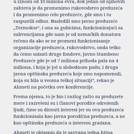
u iznosu od 10 miliona evra, dok jedan od njihovih
zahteva je da promenimo rukovodstvo preduzeća
i da promenimo celo preduzeće, gde smo i tu
raspustili odbor. Nasledili smo javno preduzeće
„Termokos“, i ona sa gubicima, funkcionirajući sa
subvencijama gde nam je od nemačkih donatora
rečeno da ako se ne promeni funkcionisanje
organizacije preduzeća, rukovodstvo, onda teško
da ćemo usisati druge fondove, Javno Stambeno
Preduzeće gde je od 7 miliona prihoda pala na 4
miliona, i koja je još u slobodnom padu, i druga
javna opštinska preduzeća koje smo napomenuli,
koja su bila u veoma teškoj situaciji“, rekao je
Ahmeti na početku ove konferencije.
Prema njemu, to je bio i razlog zašto su preduzete
mere i razrešeni su i članovi porodice određenih
ljudi, čime su dirnuti interesi jer su ova preduzeća
funkcionisala kao javna porodična preduzeća, a ne
kao opštinska preduzeća u interesu građana.
Ahmeti je objasnio da je sazvana jedna hitna