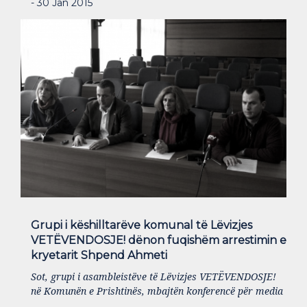
- 30 Jan 2015
Grupi i këshilltarëve komunal të Lëvizjes
VETËVENDOSJE! dënon fuqishëm arrestimin e
kryetarit Shpend Ahmeti
Sot, grupi i asambleistëve të Lëvizjes VETËVENDOSJE!
në Komunën e Prishtinës, mbajtën konferencë për media