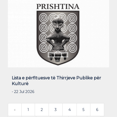
Lista e përfituesve të Thirrjeve Publike për
Kulturë
- 22 Jul 2026
<
«
1
2
3
4
5
6