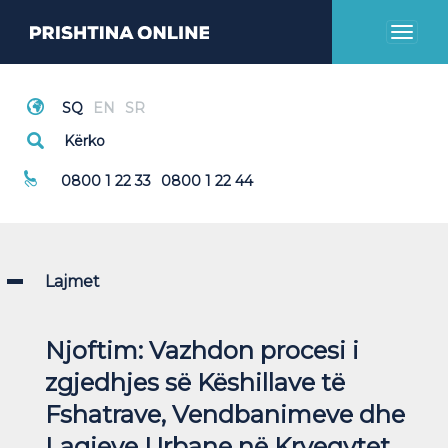
Toggl
naviga
Thirrje Emergjente
0800 1 22 33
0800 1 22 44
Lajmet
Njoftim: Vazhdon procesi i
zgjedhjes së Këshillave të
Fshatrave, Vendbanimeve dhe
Lagjeve Urbane në Kryeqytet