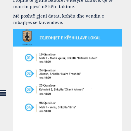
Ftojmë të gjithë banorët e këtyre zonave, që të
marrin pjesë në këto takime.
Më poshtë gjeni datat, kohën dhe vendin e
mbajtjes së kuvendeve.