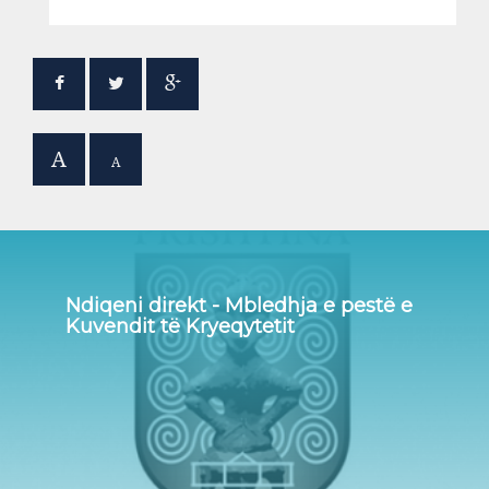
A
A
Ndiqeni direkt - Mbledhja e pestë e
Kuvendit të Kryeqytetit