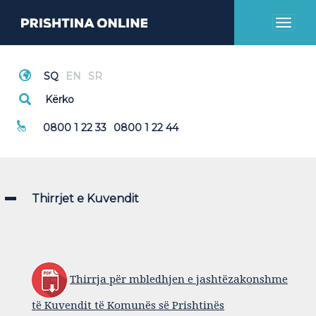
Toggl
naviga
Thirrje Emergjente
0800 1 22 33
0800 1 22 44
Thirrjet e Kuvendit
Thirrja për mbledhjen e jashtëzakonshme
të Kuvendit të Komunës së Prishtinës