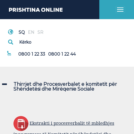
Toggl
naviga
Thirrje Emergjente
0800 1 22 33
0800 1 22 44
Thirrjet dhe Procesverbalet e komitetit për
Shëndetësi dhe Mirëqenie Sociale
Ekstrakti i procesverbalit të mbledhjes