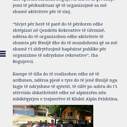
jemi të përkushtuar që të organizojmë sa më
shumë aktivitete për të rinj.
“Sivjet për herë të parë do të përdoren edhe
shtëpizat në Qendrën Rekreative të Gërmisë,
ndërsa do të organizohen edhe aktivitete të
shumta për fëmijë dhe do të mundohemi që sa më
shumë t’i shfrytëzojmë hapësirat publike për
organizime të ndryshme rekreative”, tha
Bogujevci.
Kampe të tilla do të realizohen edhe në të
ardhmen, ndërsa pjesë e tyre do të jenë fëmijë nga
lagje të ndryshme të qytetit, të cilët po ashtu do t’i
stërvisin shkathtësitë edhe në alpinizëm nën
mbikëqyrjen e trajnerëve të Klubit Alpin Prishtina.