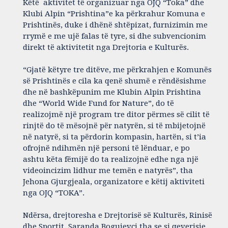
Këtë aktivitet të organizuar nga OJQ “Toka” dhe
Klubi Alpin “Prishtina”e ka përkrahur Komuna e
Prishtinës, duke i dhënë shtëpizat, furnizimin me
rrymë e me ujë falas të tyre, si dhe subvencionim
direkt të aktivitetit nga Drejtoria e Kulturës.
“Gjatë këtyre tre ditëve, me përkrahjen e Komunës
së Prishtinës e cila ka qenë shumë e rëndësishme
dhe në bashkëpunim me Klubin Alpin Prishtina
dhe “World Wide Fund for Nature”, do të
realizojmë një program tre ditor përmes së cilit të
rinjtë do të mësojnë për natyrën, si të mbijetojnë
në natyrë, si ta përdorin kompasin, hartën, si t’ia
ofrojnë ndihmën një personi të lënduar, e po
ashtu këta fëmijë do ta realizojnë edhe nga një
videoincizim lidhur me temën e natyrës”, tha
Jehona Gjurgjeala, organizatore e këtij aktiviteti
nga OJQ “TOKA”.
Ndërsa, drejtoresha e Drejtorisë së Kulturës, Rinisë
dhe Sportit, Saranda Bogujevci tha se si qeverisje