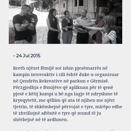
- 24 Jul 2015
Rreth njëzet fëmijë sot ishin pjesëmarrës në
kampin intereaktiv i cili është duke u organizuar
në Qendrën Rekreative në parkun e Gërmisë.
Përzgjedhja e fëmijëve që aplikuan për të qenë
pjesë e këtij kampi u bë nga lagje të ndryshme të
kryeqytetit, me qëllim që ata të njihen me njëri
tjetrin, të shkëmbejnë përvojat e tyre, mirëpo edhe
të zhvillojnë aftësitë e tyre që mund të ju
shërbejnë në të ardhmen.