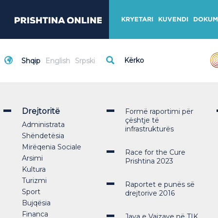
KRYETARI
KUVENDI
DOKUM
Shqip
English
Srpski
Drejtoritë
Formë raportimi për
çështje të
Administrata
infrastrukturës
Shëndetësia
Mirëqenia Sociale
Race for the Cure
Arsimi
Prishtina 2023
Kultura
Turizmi
Raportet e punës së
Sport
drejtorive 2016
Bujqësia
Financa
Java e Vajzave në TIK