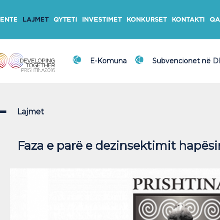
ENTE
LAJMET
QYTETI
INVESTIMET
KONKURSET
KONTAKTI
QA
E-Komuna
Subvencionet në 
Lajmet
Faza e parë e dezinsektimit hapësi