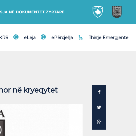
SJA NË DOKUMENTET ZYRTARE
DKRS
eLeja
ePërcjellja
Thirrje Emergjente
nor në kryeqytet