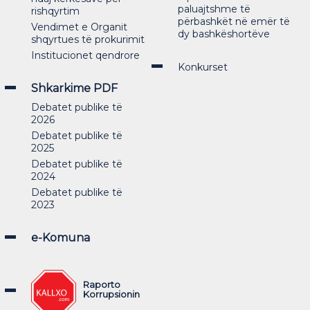
paluajtshme të
rishqyrtim
përbashkët në emër të
Vendimet e Organit
dy bashkëshortëve
shqyrtues të prokurimit
Institucionet qendrore
Konkurset
Shkarkime PDF
Debatet publike të
2026
Debatet publike të
2025
Debatet publike të
2024
Debatet publike të
2023
e-Komuna
Raporto
Korrupsionin