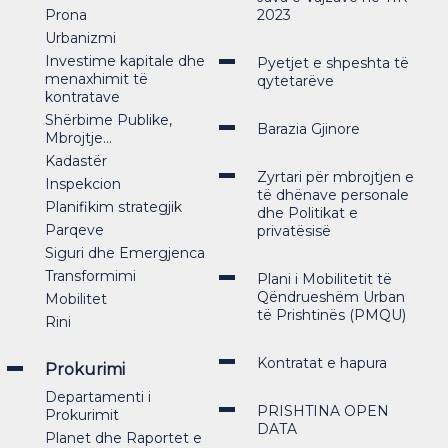
Prona
2023
Urbanizmi
Investime kapitale dhe
Pyetjet e shpeshta të
menaxhimit të
qytetarëve
kontratave
Shërbime Publike,
Barazia Gjinore
Mbrojtje...
Kadastër
Zyrtari për mbrojtjen e
Inspekcion
të dhënave personale
Planifikim strategjik
dhe Politikat e
Parqeve
privatësisë
Siguri dhe Emergjenca
Transformimi
Plani i Mobilitetit të
Qëndrueshëm Urban
Mobilitet
të Prishtinës (PMQU)
Rini
Kontratat e hapura
Prokurimi
Departamenti i
PRISHTINA OPEN
Prokurimit
DATA
Planet dhe Raportet e