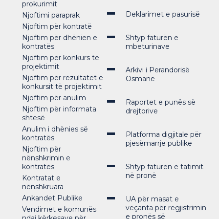
prokurimit
Deklarimet e pasurisë
Njoftimi paraprak
Njoftim për kontratë
Njoftim për dhënien e
Shtyp faturën e
kontratës
mbeturinave
Njoftim për konkurs të
projektimit
Arkivi i Perandorisë
Njoftim për rezultatet e
Osmane
konkursit të projektimit
Njoftim për anulim
Raportet e punës së
Njoftim për informata
drejtorive
shtesë
Anulim i dhënies së
Platforma digjitale për
kontratës
pjesëmarrje publike
Njoftim për
nënshkrimin e
kontratës
Shtyp faturën e tatimit
në pronë
Kontratat e
nënshkruara
Ankandet Publike
UA për masat e
veçanta për regjistrimin
Vendimet e komunës
e pronës së
ndaj kërkesave për