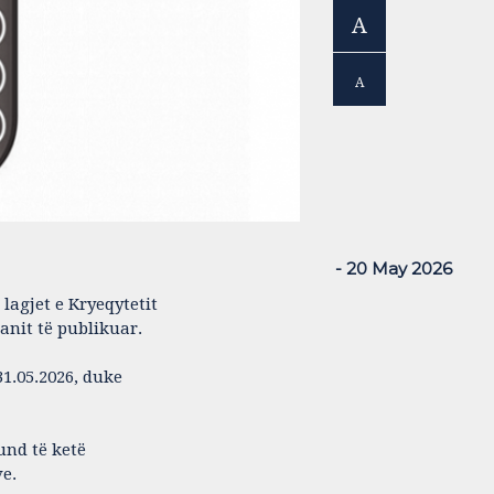
A
A
- 20 May 2026
lagjet e Kryeqytetit
lanit të publikuar.
31.05.2026, duke
und të ketë
ve.