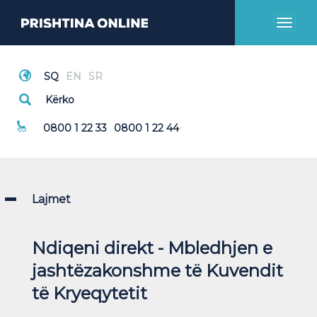
Toggl
naviga
Thirrje Emergjente
0800 1 22 33
0800 1 22 44
Lajmet
Ndiqeni direkt - Mbledhjen e
jashtëzakonshme të Kuvendit
të Kryeqytetit