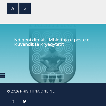
A
A
Ndiqeni direkt - Mbledhja e pestë e
Kuvendit të Kryeqytetit
© 2026 PRISHTINA ONLINE