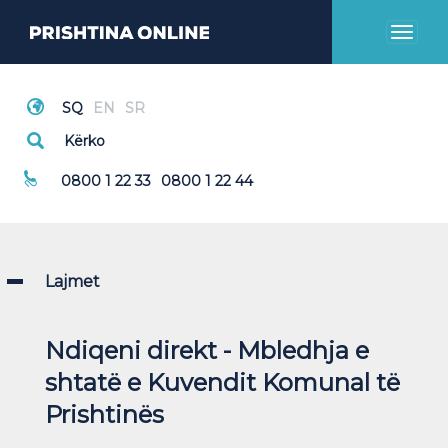
Toggl
naviga
Thirrje Emergjente
0800 1 22 33
0800 1 22 44
Lajmet
Ndiqeni direkt - Mbledhja e
shtatë e Kuvendit Komunal të
Prishtinës