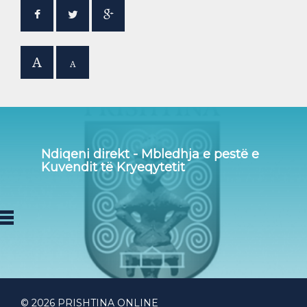
A
A
Ndiqeni direkt - Mbledhja e pestë e
Kuvendit të Kryeqytetit
© 2026 PRISHTINA ONLINE