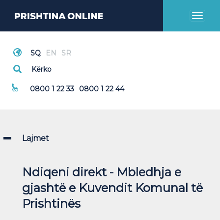
Toggl
naviga
Thirrje Emergjente
0800 1 22 33
0800 1 22 44
Lajmet
Ndiqeni direkt - Mbledhja e
gjashtë e Kuvendit Komunal të
Prishtinës