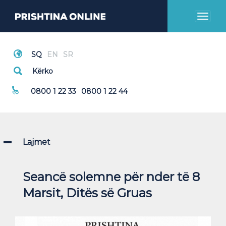
Toggl
naviga
Thirrje Emergjente
0800 1 22 33
0800 1 22 44
Lajmet
Seancë solemne për nder të 8
Marsit, Ditës së Gruas