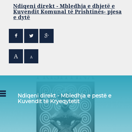
Ndiqeni direkt - Mbledhja e dhjetë e
Kuvendit Komunal të Prishtinës- pjesa
e dytë
A
A
Ndiqeni direkt - Mbledhja e pestë e
Kuvendit të Kryeqytetit