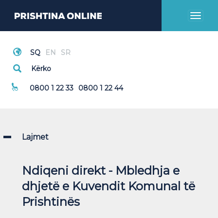
Toggl
naviga
Thirrje Emergjente
0800 1 22 33
0800 1 22 44
Lajmet
Ndiqeni direkt - Mbledhja e
dhjetë e Kuvendit Komunal të
Prishtinës