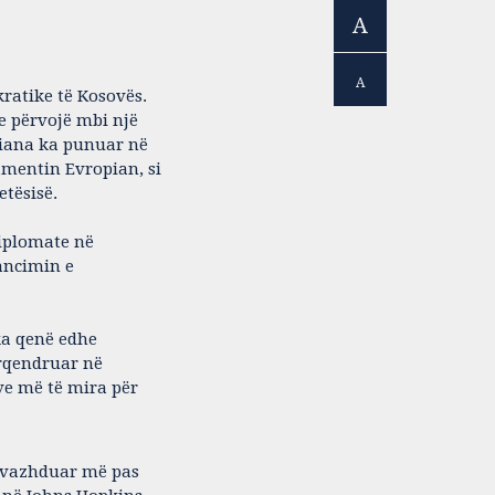
A
A
ratike të Kosovës.
me përvojë mbi një
siana ka punuar në
mentin Evropian, si
etësisë.
diplomate në
ancimin e
ka qenë edhe
ërqendruar në
ve më të mira për
a vazhduar më pas