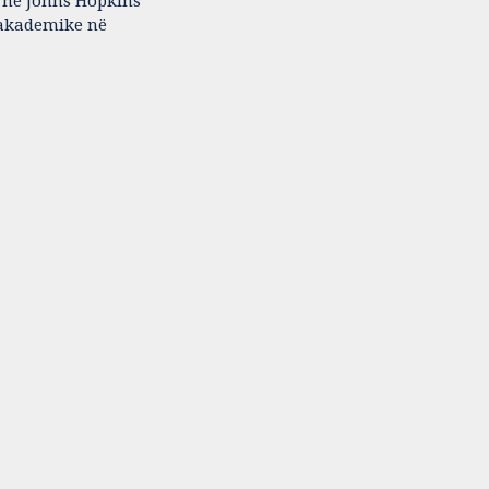
m në Johns Hopkins
ë akademike në