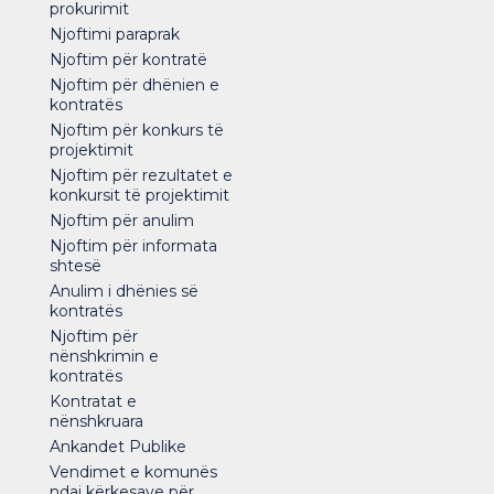
prokurimit
Njoftimi paraprak
Njoftim për kontratë
Njoftim për dhënien e
kontratës
Njoftim për konkurs të
projektimit
Njoftim për rezultatet e
konkursit të projektimit
Njoftim për anulim
Njoftim për informata
shtesë
Anulim i dhënies së
kontratës
Njoftim për
nënshkrimin e
kontratës
Kontratat e
nënshkruara
Ankandet Publike
Vendimet e komunës
ndaj kërkesave për