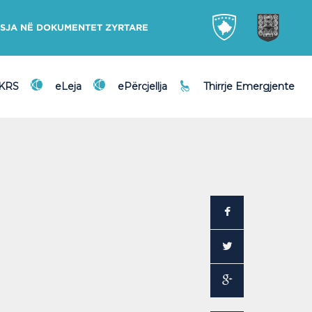
SJA NË DOKUMENTET ZYRTARE
DKRS
eLeja
ePërcjellja
Thirrje Emergjente