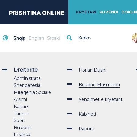
KRYETARI
KUVENDI
DOKUM
Shqip
English
Srpski
Drejtoritë
Florian Dushi
Administrata
Besianë Musmurati
Shëndetësia
Mirëqenia Sociale
Arsimi
Vendimet e kryetarit
Kultura
Turizmi
Kabineti
Sport
Bujqësia
Raporti
Financa