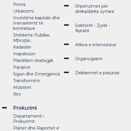
Prona
Shpenzimet për
Urbanizmi
dreka/darka zyrtare
Investime kapitale dhe
menaxhimit të
Sektorët - Zyrat -
kontratave
Njësitë
Shërbime Publike,
Mbrojtje...
Arkiva e intervistave
Kadastër
Inspekcion
Organogrami
Planifikim strategjik
Parqeve
Deklarimet e pasurisë
Siguri dhe Emergjenca
Transformimi
Mobilitet
Rini
Prokurimi
Departamenti i
Prokurimit
Planet dhe Raportet e