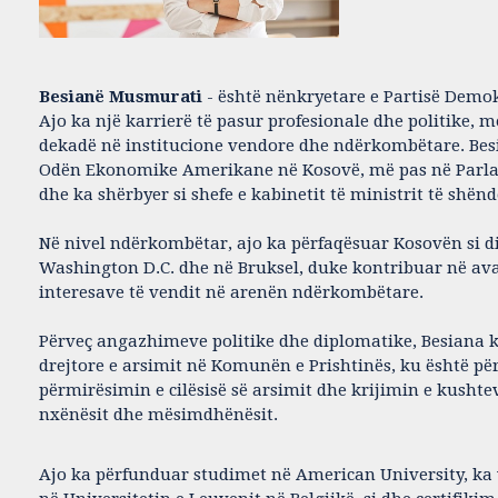
Besianë Musmurati
- është nënkryetare e Partisë Demok
Ajo ka një karrierë të pasur profesionale dhe politike, 
dekadë në institucione vendore dhe ndërkombëtare. Be
Odën Ekonomike Amerikane në Kosovë, më pas në Parla
dhe ka shërbyer si shefe e kabinetit të ministrit të shënd
Në nivel ndërkombëtar, ajo ka përfaqësuar Kosovën si 
Washington D.C. dhe në Bruksel, duke kontribuar në av
interesave të vendit në arenën ndërkombëtare.
Përveç angazhimeve politike dhe diplomatike, Besiana 
drejtore e arsimit në Komunën e Prishtinës, ku është p
përmirësimin e cilësisë së arsimit dhe krijimin e kushte
nxënësit dhe mësimdhënësit.
Ajo ka përfunduar studimet në American University, k