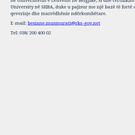
në Universitetin e Leuvenit në Belgjikë, si dhe certifiki
University në SHBA, duke u pajisur me një bazë të fort
qeverisje dhe marrëdhënie ndërkombëtare.
E-mail:
besiane.musmurati@rks-gov.net
Tel: 038/ 200 400 02