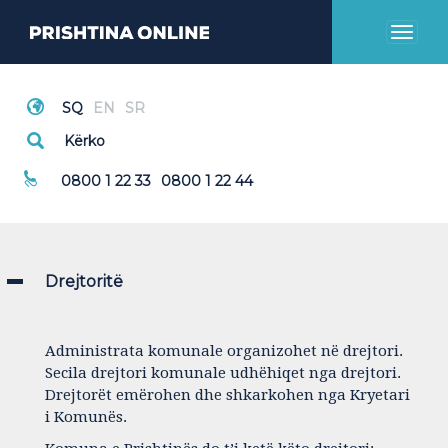
Toggl
naviga
Thirrje Emergjente
0800 1 22 33
0800 1 22 44
Drejtoritë
Administrata komunale organizohet në drejtori.
Secila drejtori komunale udhëhiqet nga drejtori.
Drejtorët emërohen dhe shkarkohen nga Kryetari
i Komunës.