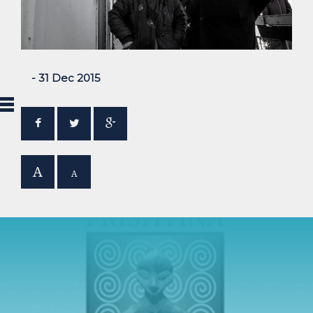
- 31 Dec 2015
A
A