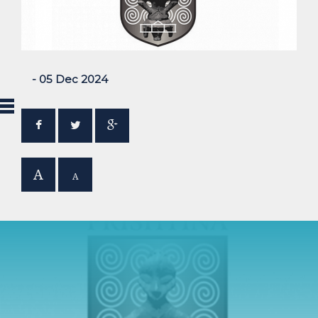
- 05 Dec 2024
A
A